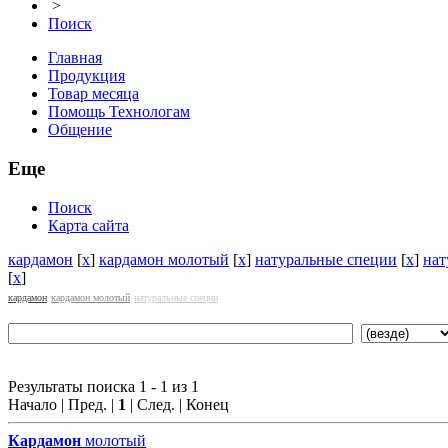
>
Поиск
Главная
Продукция
Товар месяца
Помощь Технологам
Общение
Еще
Поиск
Карта сайта
кардамон
[
x
]
кардамон молотый
[
x
]
натуральные специи
[
x
]
нат
[
x
]
кардамон
кардамон молотый
натуральные специи
Результаты поиска 1 - 1 из 1
Начало | Пред. |
1
| След. | Конец
Кардамон
молотый