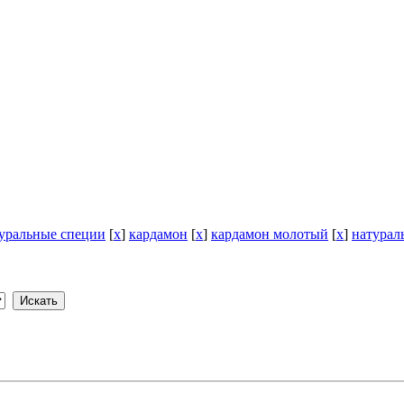
уральные специи
[
x
]
кардамон
[
x
]
кардамон молотый
[
x
]
натурал