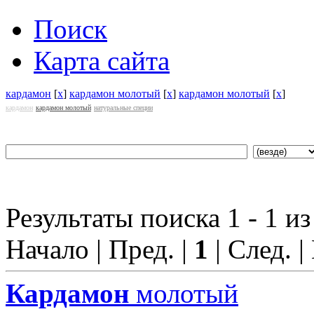
Поиск
Карта сайта
кардамон
[
x
]
кардамон молотый
[
x
]
кардамон молотый
[
x
]
кардамон
кардамон молотый
натуральные специи
Результаты поиска 1 - 1 из
Начало | Пред. |
1
| След. |
Кардамон
молотый