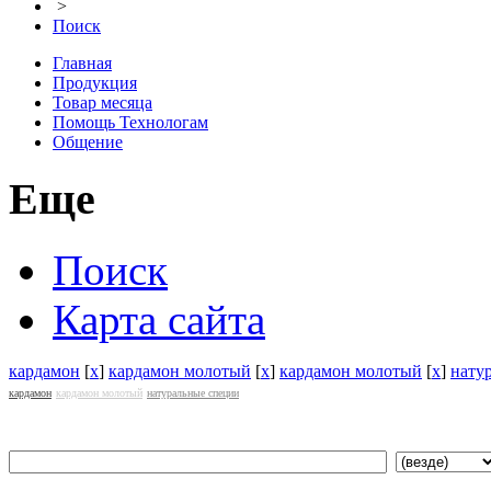
>
Поиск
Главная
Продукция
Товар месяца
Помощь Технологам
Общение
Еще
Поиск
Карта сайта
кардамон
[
x
]
кардамон молотый
[
x
]
кардамон молотый
[
x
]
нату
кардамон
кардамон молотый
натуральные специи