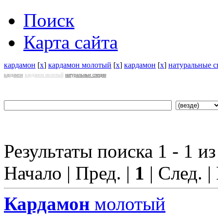
Поиск
Карта сайта
кардамон
[
x
]
кардамон молотый
[
x
]
кардамон
[
x
]
натуральные 
кардамон
кардамон молотый
натуральные специи
Результаты поиска 1 - 1 из
Начало | Пред. |
1
| След. |
Кардамон
молотый