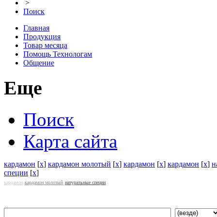
>
Поиск
Главная
Продукция
Товар месяца
Помощь Технологам
Общение
Еще
Поиск
Карта сайта
кардамон
[
x
]
кардамон молотый
[
x
]
кардамон
[
x
]
кардамон
[
x
]
н
специи
[
x
]
кардамон
кардамон молотый
натуральные специи