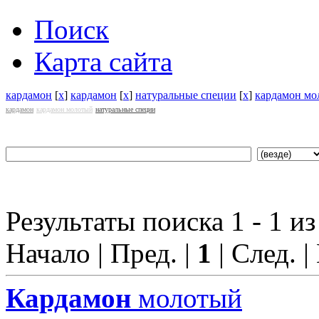
Поиск
Карта сайта
кардамон
[
x
]
кардамон
[
x
]
натуральные специи
[
x
]
кардамон мо
кардамон
кардамон молотый
натуральные специи
Результаты поиска 1 - 1 из
Начало | Пред. |
1
| След. |
Кардамон
молотый