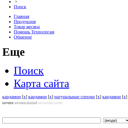
>
Поиск
Главная
Продукция
Товар месяца
Помощь Технологам
Общение
Еще
Поиск
Карта сайта
кардамон
[
x
]
кардамон
[
x
]
натуральные специи
[
x
]
кардамон
[
x
]
кардамон
кардамон молотый
натуральные специи