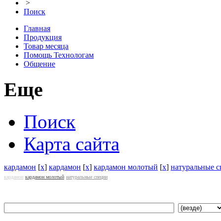
>
Поиск
Главная
Продукция
Товар месяца
Помощь Технологам
Общение
Еще
Поиск
Карта сайта
кардамон
[
x
]
кардамон
[
x
]
кардамон молотый
[
x
]
натуральные 
кардамон
кардамон молотый
натуральные специи