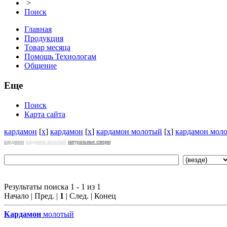
>
Поиск
Главная
Продукция
Товар месяца
Помощь Технологам
Общение
Еще
Поиск
Карта сайта
кардамон
[
x
]
кардамон
[
x
]
кардамон молотый
[
x
]
кардамон мол
кардамон
кардамон молотый
натуральные специи
Результаты поиска 1 - 1 из 1
Начало | Пред. |
1
| След. | Конец
Кардамон
молотый