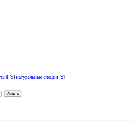
отый
[
x
]
натуральные специи
[
x
]