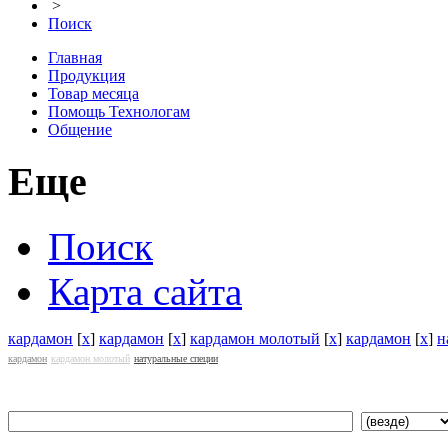
>
Поиск
Главная
Продукция
Товар месяца
Помощь Технологам
Общение
Еще
Поиск
Карта сайта
кардамон
[
x
]
кардамон
[
x
]
кардамон молотый
[
x
]
кардамон
[
x
]
н
кардамон
кардамон молотый
натуральные специи