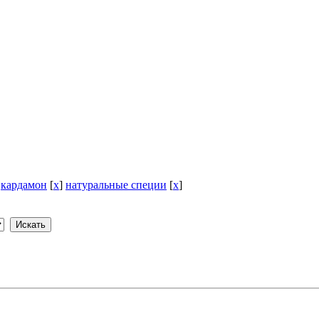
]
кардамон
[
x
]
натуральные специи
[
x
]