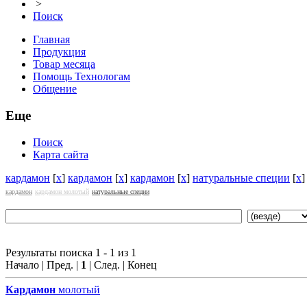
>
Поиск
Главная
Продукция
Товар месяца
Помощь Технологам
Общение
Еще
Поиск
Карта сайта
кардамон
[
x
]
кардамон
[
x
]
кардамон
[
x
]
натуральные специи
[
x
кардамон
кардамон молотый
натуральные специи
Результаты поиска 1 - 1 из 1
Начало | Пред. |
1
| След. | Конец
Кардамон
молотый