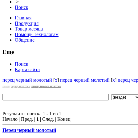
>
Поиск
Главная
Продукция
Товар месяца
Помощь Технологам
Общение
Еще
Поиск
Карта сайта
перец черный молотый
[
x
]
перец черный молотый
[
x
]
перец че
перец
перец молотый
перец черный молотый
Результаты поиска 1 - 1 из 1
Начало | Пред. |
1
| След. | Конец
Перец
черный молотый