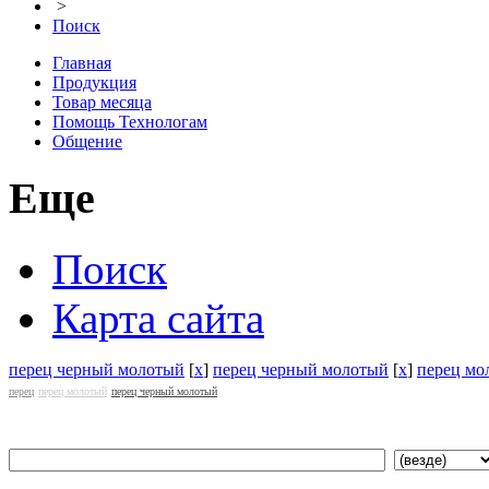
>
Поиск
Главная
Продукция
Товар месяца
Помощь Технологам
Общение
Еще
Поиск
Карта сайта
перец черный молотый
[
x
]
перец черный молотый
[
x
]
перец мо
перец
перец молотый
перец черный молотый