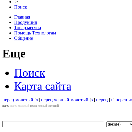
>
Поиск
Главная
Продукция
Товар месяца
Помощь Технологам
Общение
Еще
Поиск
Карта сайта
перец молотый
[
x
]
перец черный молотый
[
x
]
перец
[
x
]
перец 
перец
перец молотый
перец черный молотый