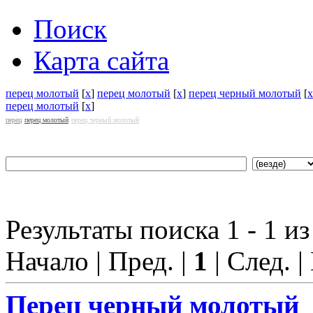
Поиск
Карта сайта
перец молотый
[
x
]
перец молотый
[
x
]
перец черный молотый
[
x
перец молотый
[
x
]
перец
перец молотый
перец черный молотый
Результаты поиска 1 - 1 из
Начало | Пред. |
1
| След. |
Перец
черный молотый