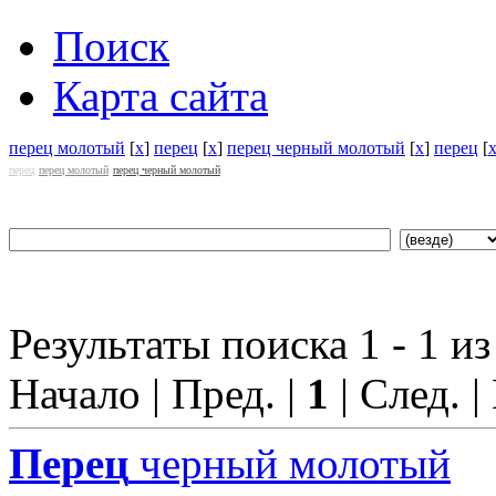
Поиск
Карта сайта
перец молотый
[
x
]
перец
[
x
]
перец черный молотый
[
x
]
перец
[
перец
перец молотый
перец черный молотый
Результаты поиска 1 - 1 из
Начало | Пред. |
1
| След. |
Перец
черный молотый