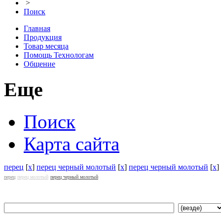
>
Поиск
Главная
Продукция
Товар месяца
Помощь Технологам
Общение
Еще
Поиск
Карта сайта
перец
[
x
]
перец черный молотый
[
x
]
перец черный молотый
[
x
]
перец
перец молотый
перец черный молотый