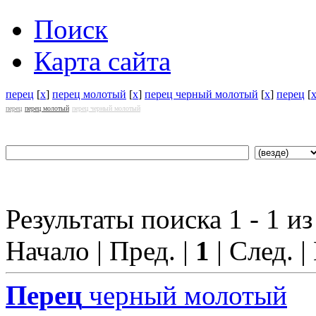
Поиск
Карта сайта
перец
[
x
]
перец молотый
[
x
]
перец черный молотый
[
x
]
перец
[
перец
перец молотый
перец черный молотый
Результаты поиска 1 - 1 из
Начало | Пред. |
1
| След. |
Перец
черный молотый