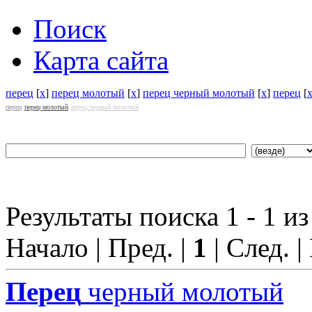
Поиск
Карта сайта
перец
[
x
]
перец молотый
[
x
]
перец черный молотый
[
x
]
перец
[
перец
перец молотый
перец черный молотый
Результаты поиска 1 - 1 из
Начало | Пред. |
1
| След. |
Перец
черный молотый