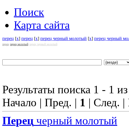
Поиск
Карта сайта
перец
[
x
]
перец
[
x
]
перец черный молотый
[
x
]
перец черный мо
перец
перец молотый
перец черный молотый
Результаты поиска 1 - 1 из
Начало | Пред. |
1
| След. |
Перец
черный молотый