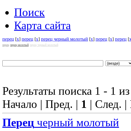
Поиск
Карта сайта
перец
[
x
]
перец
[
x
]
перец черный молотый
[
x
]
перец
[
x
]
перец
[
перец
перец молотый
перец черный молотый
Результаты поиска 1 - 1 из
Начало | Пред. |
1
| След. |
Перец
черный молотый