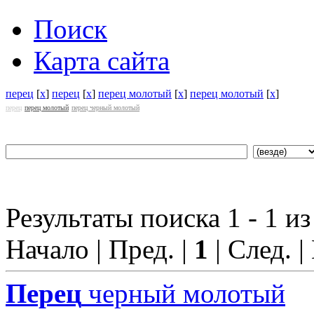
Поиск
Карта сайта
перец
[
x
]
перец
[
x
]
перец молотый
[
x
]
перец молотый
[
x
]
перец
перец молотый
перец черный молотый
Результаты поиска 1 - 1 из
Начало | Пред. |
1
| След. |
Перец
черный молотый