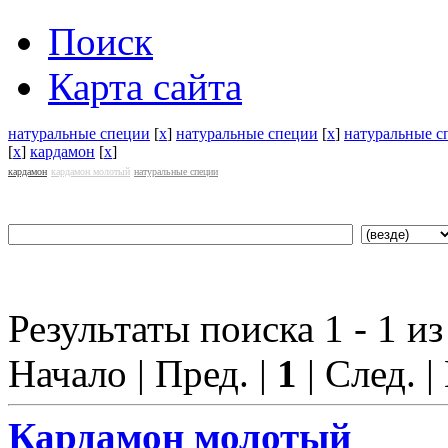
Поиск
Карта сайта
натуральные специи
[
x
]
натуральные специи
[
x
]
натуральные с
[
x
]
кардамон
[
x
]
кардамон
кардамон молотый
натуральные специи
Результаты поиска 1 - 1 из
Начало | Пред. |
1
| След. |
Кардамон
молотый