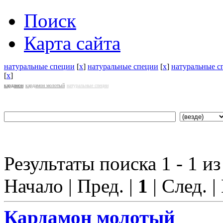
Поиск
Карта сайта
натуральные специи
[
x
]
натуральные специи
[
x
]
натуральные с
[
x
]
кардамон
кардамон молотый
натуральные специи
Результаты поиска 1 - 1 из
Начало | Пред. |
1
| След. |
Кардамон молотый