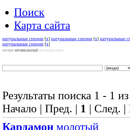
Поиск
Карта сайта
натуральные специи
[
x
]
натуральные специи
[
x
]
натуральные с
натуральные специи
[
x
]
кардамон
кардамон молотый
натуральные специи
Результаты поиска 1 - 1 из
Начало | Пред. |
1
| След. |
Кардамон
молотый