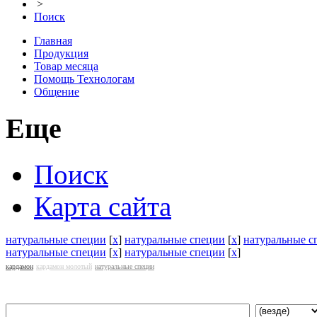
>
Поиск
Главная
Продукция
Товар месяца
Помощь Технологам
Общение
Еще
Поиск
Карта сайта
натуральные специи
[
x
]
натуральные специи
[
x
]
натуральные с
натуральные специи
[
x
]
натуральные специи
[
x
]
кардамон
кардамон молотый
натуральные специи