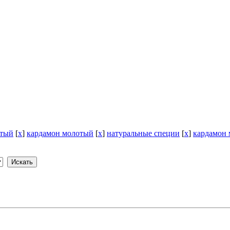
отый
[
x
]
кардамон молотый
[
x
]
натуральные специи
[
x
]
кардамон