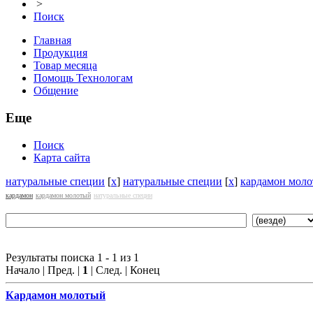
>
Поиск
Главная
Продукция
Товар месяца
Помощь Технологам
Общение
Еще
Поиск
Карта сайта
натуральные специи
[
x
]
натуральные специи
[
x
]
кардамон мол
кардамон
кардамон молотый
натуральные специи
Результаты поиска 1 - 1 из 1
Начало | Пред. |
1
| След. | Конец
Кардамон молотый