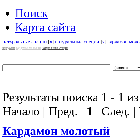
Поиск
Карта сайта
натуральные специи
[
x
]
натуральные специи
[
x
]
кардамон мол
кардамон
кардамон молотый
натуральные специи
Результаты поиска 1 - 1 из
Начало | Пред. |
1
| След. |
Кардамон
молотый