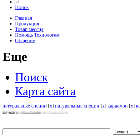
>
Поиск
Главная
Продукция
Товар месяца
Помощь Технологам
Общение
Еще
Поиск
Карта сайта
натуральные специи
[
x
]
натуральные специи
[
x
]
кардамон
[
x
]
к
кардамон
кардамон молотый
натуральные специи