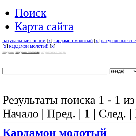
Поиск
Карта сайта
натуральные специи
[
x
]
кардамон молотый
[
x
]
натуральные сп
[
x
]
кардамон молотый
[
x
]
кардамон
кардамон молотый
натуральные специи
Результаты поиска 1 - 1 из
Начало | Пред. |
1
| След. |
Кардамон молотый