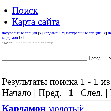
Поиск
Карта сайта
натуральные специи
[
x
]
кардамон
[
x
]
натуральные специи
[
x
]
н
кардамон
[
x
]
кардамон
кардамон молотый
натуральные специи
Результаты поиска 1 - 1 из
Начало | Пред. |
1
| След. |
Кардамон
молотый