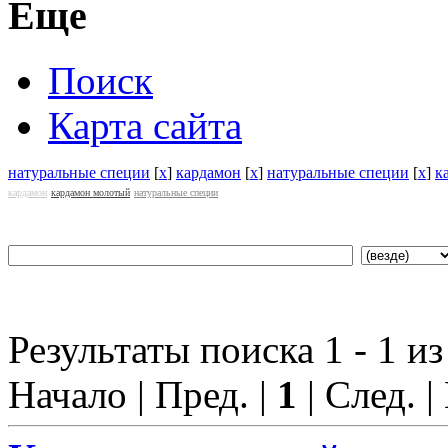
Еще
Поиск
Карта сайта
натуральные специи
[
x
]
кардамон
[
x
]
натуральные специи
[
x
]
к
кардамон
кардамон молотый
натуральные специи
Результаты поиска 1 - 1 из
Начало | Пред. |
1
| След. |