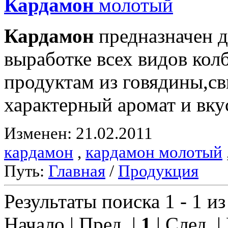
Кардамон
молотый
Кардамон
предназначен д
выработке всех видов ко
продуктам из говядины,с
характерный аромат и вку
Изменен: 21.02.2011
кардамон
,
кардамон молотый
Путь:
Главная
/
Продукция
Результаты поиска 1 - 1 из
Начало | Пред. |
1
| След. |