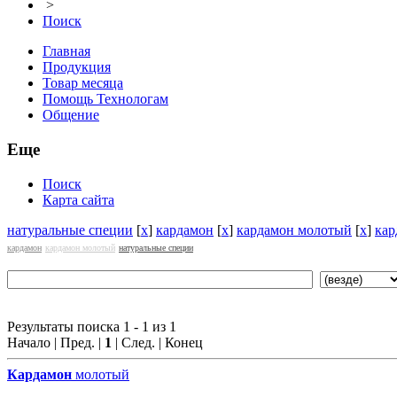
>
Поиск
Главная
Продукция
Товар месяца
Помощь Технологам
Общение
Еще
Поиск
Карта сайта
натуральные специи
[
x
]
кардамон
[
x
]
кардамон молотый
[
x
]
кар
кардамон
кардамон молотый
натуральные специи
Результаты поиска 1 - 1 из 1
Начало | Пред. |
1
| След. | Конец
Кардамон
молотый