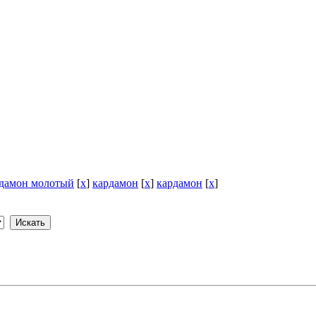
дамон молотый
[
x
]
кардамон
[
x
]
кардамон
[
x
]