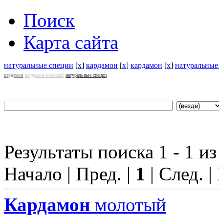
Поиск
Карта сайта
натуральные специи
[
x
]
кардамон
[
x
]
кардамон
[
x
]
натуральные
кардамон
кардамон молотый
натуральные специи
Результаты поиска 1 - 1 из
Начало | Пред. |
1
| След. |
Кардамон
молотый