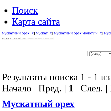
Поиск
Карта сайта
мускатный орех
[
x
]
мускат
[
x
]
мускатный орех молотый
[
x
]
мус
мускат
мускатный орех
мускатный орех молотый
Результаты поиска 1 - 1 из
Начало | Пред. |
1
| След. |
Мускат
ный орех