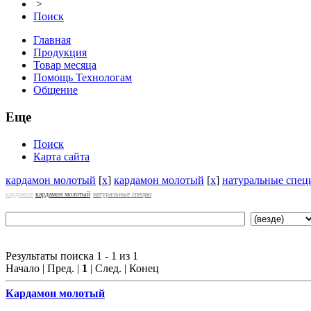
>
Поиск
Главная
Продукция
Товар месяца
Помощь Технологам
Общение
Еще
Поиск
Карта сайта
кардамон молотый
[
x
]
кардамон молотый
[
x
]
натуральные спец
кардамон
кардамон молотый
натуральные специи
Результаты поиска 1 - 1 из 1
Начало | Пред. |
1
| След. | Конец
Кардамон
молотый