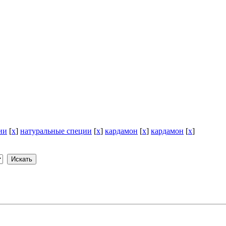
ии
[
x
]
натуральные специи
[
x
]
кардамон
[
x
]
кардамон
[
x
]