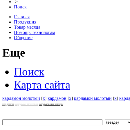
>
Поиск
Главная
Продукция
Товар месяца
Помощь Технологам
Общение
Еще
Поиск
Карта сайта
кардамон молотый
[
x
]
кардамон
[
x
]
кардамон молотый
[
x
]
кард
кардамон
кардамон молотый
натуральные специи