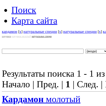
Поиск
Карта сайта
кардамон
[
x
]
натуральные специи
[
x
]
натуральные специи
[
x
]
к
кардамон
кардамон молотый
натуральные специи
Результаты поиска 1 - 1 из
Начало | Пред. |
1
| След. |
Кардамон
молотый