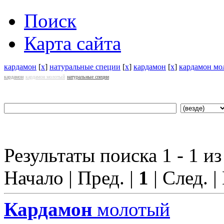
Поиск
Карта сайта
кардамон
[
x
]
натуральные специи
[
x
]
кардамон
[
x
]
кардамон мо
кардамон
кардамон молотый
натуральные специи
Результаты поиска 1 - 1 из
Начало | Пред. |
1
| След. |
Кардамон
молотый