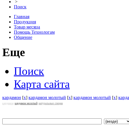
>
Поиск
Главная
Продукция
Товар месяца
Помощь Технологам
Общение
Еще
Поиск
Карта сайта
кардамон
[
x
]
кардамон молотый
[
x
]
кардамон молотый
[
x
]
кард
кардамон
кардамон молотый
натуральные специи