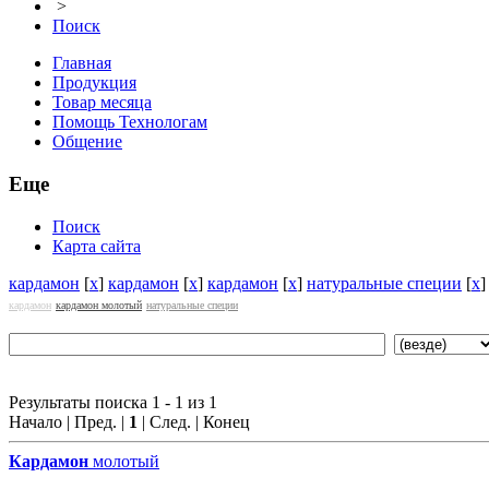
>
Поиск
Главная
Продукция
Товар месяца
Помощь Технологам
Общение
Еще
Поиск
Карта сайта
кардамон
[
x
]
кардамон
[
x
]
кардамон
[
x
]
натуральные специи
[
x
кардамон
кардамон молотый
натуральные специи
Результаты поиска 1 - 1 из 1
Начало | Пред. |
1
| След. | Конец
Кардамон
молотый