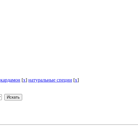
]
кардамон
[
x
]
натуральные специи
[
x
]